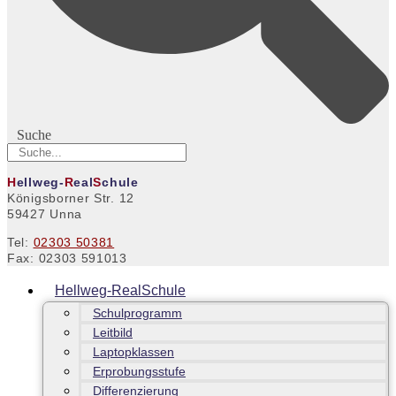
Suche
H
ellweg-
R
eal
S
chule
Königsborner Str. 12
59427 Unna
Tel:
02303 50381
Fax: 02303 591013
Hellweg-RealSchule
Schulprogramm
Leitbild
Laptopklassen
Erprobungsstufe
Differenzierung