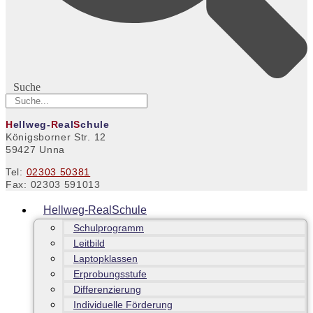
Suche
H
ellweg-
R
eal
S
chule
Königsborner Str. 12
59427 Unna
Tel:
02303 50381
Fax: 02303 591013
Hellweg-RealSchule
Schulprogramm
Leitbild
Laptopklassen
Erprobungsstufe
Differenzierung
Individuelle Förderung