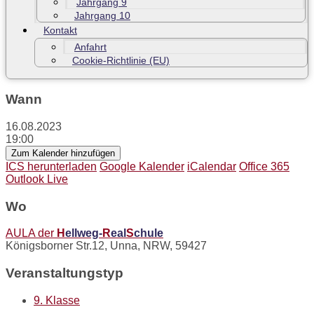
Jahrgang 9
Jahrgang 10
Kontakt
Anfahrt
Cookie-Richtlinie (EU)
Wann
16.08.2023
19:00
Zum Kalender hinzufügen
ICS herunterladen
Google Kalender
iCalendar
Office 365
Outlook Live
Wo
AULA der
H
ellweg-
R
eal
S
chule
Königsborner Str.12, Unna, NRW, 59427
Veranstaltungstyp
9. Klasse