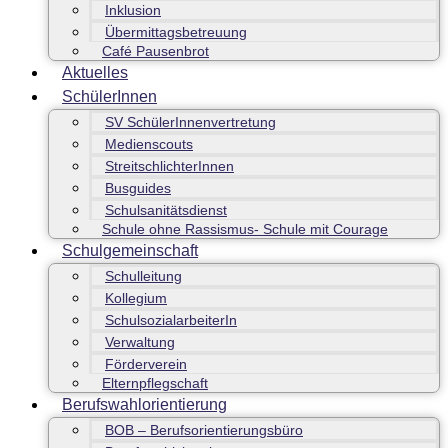
Inklusion
Übermittagsbetreuung
Café Pausenbrot
Aktuelles
SchülerInnen
SV SchülerInnenvertretung
Medienscouts
StreitschlichterInnen
Busguides
Schulsanitätsdienst
Schule ohne Rassismus- Schule mit Courage
Schulgemeinschaft
Schulleitung
Kollegium
SchulsozialarbeiterIn
Verwaltung
Förderverein
Elternpflegschaft
Berufswahlorientierung
BOB – Berufsorientierungsbüro