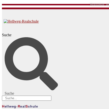
Realschule, we
Suche
Suche
H
ellweg-
R
eal
S
chule