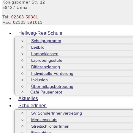
Königsborner Str. 12
59427 Unna
Tel:
02303 50381
Fax: 02303 591013
Hellweg-RealSchule
Schulprogramm
Leitbild
Laptopklassen
Erprobungsstufe
Differenzierung
Individuelle Förderung
Inklusion
Übermittagsbetreuung
Café Pausenbrot
Aktuelles
SchülerInnen
SV SchülerInnenvertretung
Medienscouts
StreitschlichterInnen
Busguides