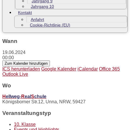
Jahrgang 9
Jahrgang 10
Kontakt
Anfahrt
Cookie-Richtlinie (EU)
Wann
19.06.2024
00:00
Zum Kalender hinzufügen
ICS herunterladen
Google Kalender
iCalendar
Office 365
Outlook Live
Wo
H
ellweg-
R
eal
S
chule
Königsborner Str.12, Unna, NRW, 59427
Veranstaltungstyp
10. Klasse
Events und Highlights