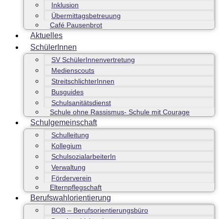
Inklusion
Übermittagsbetreuung
Café Pausenbrot
Aktuelles
SchülerInnen
SV SchülerInnenvertretung
Medienscouts
StreitschlichterInnen
Busguides
Schulsanitätsdienst
Schule ohne Rassismus- Schule mit Courage
Schulgemeinschaft
Schulleitung
Kollegium
SchulsozialarbeiterIn
Verwaltung
Förderverein
Elternpflegschaft
Berufswahlorientierung
BOB – Berufsorientierungsbüro