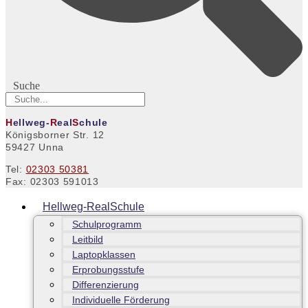
Suche
H
ellweg-
R
eal
S
chule
Königsborner Str. 12
59427 Unna
Tel:
02303 50381
Fax: 02303 591013
Hellweg-RealSchule
Schulprogramm
Leitbild
Laptopklassen
Erprobungsstufe
Differenzierung
Individuelle Förderung