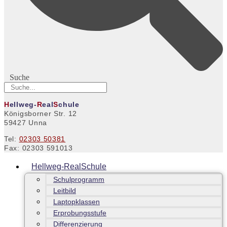
Suche
H
ellweg-
R
eal
S
chule
Königsborner Str. 12
59427 Unna
Tel:
02303 50381
Fax: 02303 591013
Hellweg-RealSchule
Schulprogramm
Leitbild
Laptopklassen
Erprobungsstufe
Differenzierung