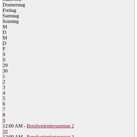
Donnerstag
Freitag
Samstag
Sonntag
M
D
M
D
F
S
S
29
30
1
2
3
4
5
6
7
8
9
12:00 AM -
Berufsorientierungstag 2
10
12:00 AM -
Berufsorientierungstag 3