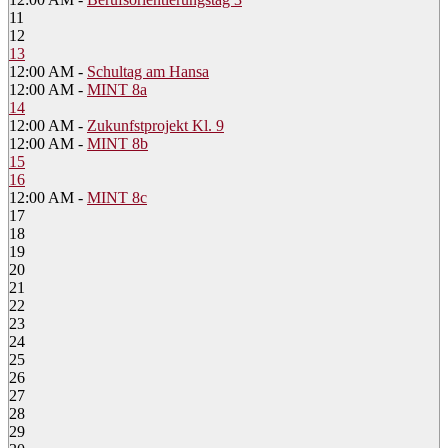
11
12
13
12:00 AM -
Schultag am Hansa
12:00 AM -
MINT 8a
14
12:00 AM -
Zukunfstprojekt Kl. 9
12:00 AM -
MINT 8b
15
16
12:00 AM -
MINT 8c
17
18
19
20
21
22
23
24
25
26
27
28
29