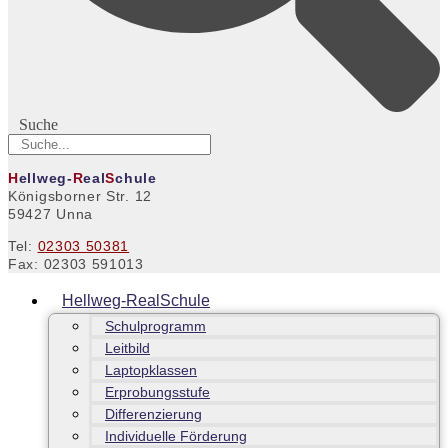
Suche
H
ellweg-
R
eal
S
chule
Königsborner Str. 12
59427 Unna
Tel:
02303 50381
Fax: 02303 591013
Hellweg-RealSchule
Schulprogramm
Leitbild
Laptopklassen
Erprobungsstufe
Differenzierung
Individuelle Förderung