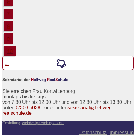
6
7
8
9
10
Werde ein neuer
5er an der
H
ellweg-
R
eal
S
chule
Sekretariat der
H
ellweg-
R
eal
S
chule
Sie erreichen Frau Kortwittenborg
montags bis freitags
von 7:30 Uhr bis 12.00 Uhr und von 12.30 Uhr bis 13.30 Uhr
unter
02303 50381
oder unter
sekretariat@hellweg-
realschule.de
.
Gestaltung:
webdesign webfeger.com
Datenschutz
|
Impressum