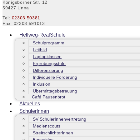
Königsborner Str. 12
59427 Unna
Tel:
02303 50381
Fax: 02303 591013
Hellweg-RealSchule
Schulprogramm
Leitbild
Laptopklassen
Erprobungsstufe
Differenzierung
Individuelle Förderung
Inklusion
Übermittagsbetreuung
Café Pausenbrot
Aktuelles
SchülerInnen
SV SchülerInnenvertretung
Medienscouts
StreitschlichterInnen
Busguides