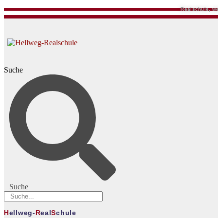
Realschule, we
Suche
Suche
H
ellweg-
R
eal
S
chule