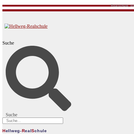
Realschule, we
Suche
Suche
H
ellweg-
R
eal
S
chule