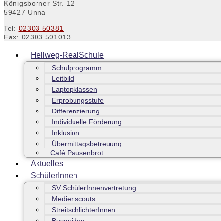
Königsborner Str. 12
59427 Unna
Tel:
02303 50381
Fax: 02303 591013
Hellweg-RealSchule
Schulprogramm
Leitbild
Laptopklassen
Erprobungsstufe
Differenzierung
Individuelle Förderung
Inklusion
Übermittagsbetreuung
Café Pausenbrot
Aktuelles
SchülerInnen
SV SchülerInnenvertretung
Medienscouts
StreitschlichterInnen
Busguides