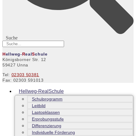
Suche
H
ellweg-
R
eal
S
chule
Königsborner Str. 12
59427 Unna
Tel:
02303 50381
Fax: 02303 591013
Hellweg-RealSchule
Schulprogramm
Leitbild
Laptopklassen
Erprobungsstufe
Differenzierung
Individuelle Förderung