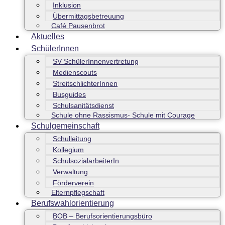
Inklusion
Übermittagsbetreuung
Café Pausenbrot
Aktuelles
SchülerInnen
SV SchülerInnenvertretung
Medienscouts
StreitschlichterInnen
Busguides
Schulsanitätsdienst
Schule ohne Rassismus- Schule mit Courage
Schulgemeinschaft
Schulleitung
Kollegium
SchulsozialarbeiterIn
Verwaltung
Förderverein
Elternpflegschaft
Berufswahlorientierung
BOB – Berufsorientierungsbüro