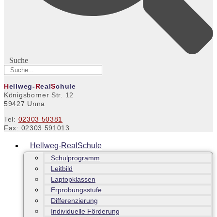
Suche
H
ellweg-
R
eal
S
chule
Königsborner Str. 12
59427 Unna
Tel:
02303 50381
Fax: 02303 591013
Hellweg-RealSchule
Schulprogramm
Leitbild
Laptopklassen
Erprobungsstufe
Differenzierung
Individuelle Förderung