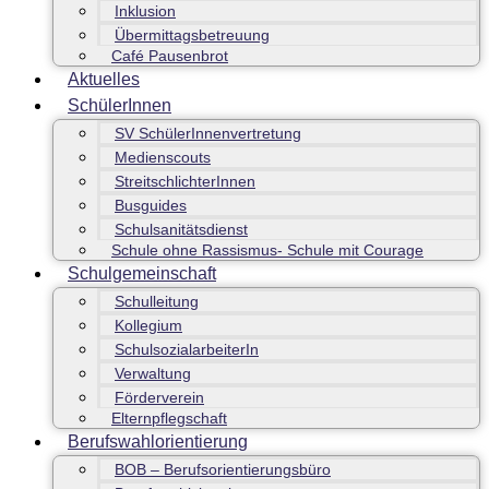
Inklusion
Übermittagsbetreuung
Café Pausenbrot
Aktuelles
SchülerInnen
SV SchülerInnenvertretung
Medienscouts
StreitschlichterInnen
Busguides
Schulsanitätsdienst
Schule ohne Rassismus- Schule mit Courage
Schulgemeinschaft
Schulleitung
Kollegium
SchulsozialarbeiterIn
Verwaltung
Förderverein
Elternpflegschaft
Berufswahlorientierung
BOB – Berufsorientierungsbüro