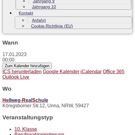
Jahrgang 9
Jahrgang 10
Kontakt
Anfahrt
Cookie-Richtlinie (EU)
Wann
17.01.2023
00:00
Zum Kalender hinzufügen
ICS herunterladen
Google Kalender
iCalendar
Office 365
Outlook Live
Wo
H
ellweg-
R
eal
S
chule
Königsborner Str.12, Unna, NRW, 59427
Veranstaltungstyp
10. Klasse
Berufswahlorientierung