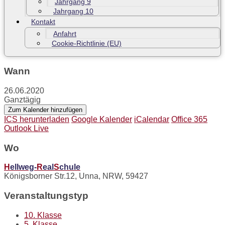
Jahrgang 9
Jahrgang 10
Kontakt
Anfahrt
Cookie-Richtlinie (EU)
Wann
26.06.2020
Ganztägig
Zum Kalender hinzufügen
ICS herunterladen
Google Kalender
iCalendar
Office 365
Outlook Live
Wo
H
ellweg-
R
eal
S
chule
Königsborner Str.12, Unna, NRW, 59427
Veranstaltungstyp
10. Klasse
5. Klasse