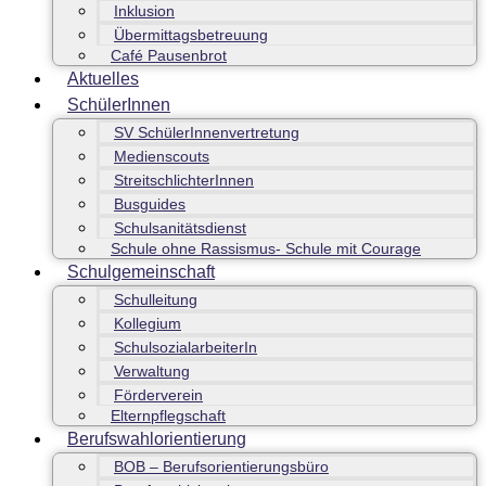
Inklusion
Übermittagsbetreuung
Café Pausenbrot
Aktuelles
SchülerInnen
SV SchülerInnenvertretung
Medienscouts
StreitschlichterInnen
Busguides
Schulsanitätsdienst
Schule ohne Rassismus- Schule mit Courage
Schulgemeinschaft
Schulleitung
Kollegium
SchulsozialarbeiterIn
Verwaltung
Förderverein
Elternpflegschaft
Berufswahlorientierung
BOB – Berufsorientierungsbüro