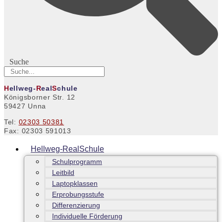
Suche
H
ellweg-
R
eal
S
chule
Königsborner Str. 12
59427 Unna
Tel:
02303 50381
Fax: 02303 591013
Hellweg-RealSchule
Schulprogramm
Leitbild
Laptopklassen
Erprobungsstufe
Differenzierung
Individuelle Förderung