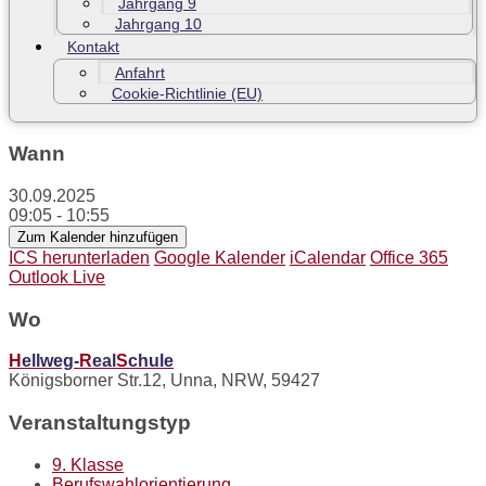
Jahrgang 9
Jahrgang 10
Kontakt
Anfahrt
Cookie-Richtlinie (EU)
Wann
30.09.2025
09:05 - 10:55
Zum Kalender hinzufügen
ICS herunterladen
Google Kalender
iCalendar
Office 365
Outlook Live
Wo
H
ellweg-
R
eal
S
chule
Königsborner Str.12, Unna, NRW, 59427
Veranstaltungstyp
9. Klasse
Berufswahlorientierung