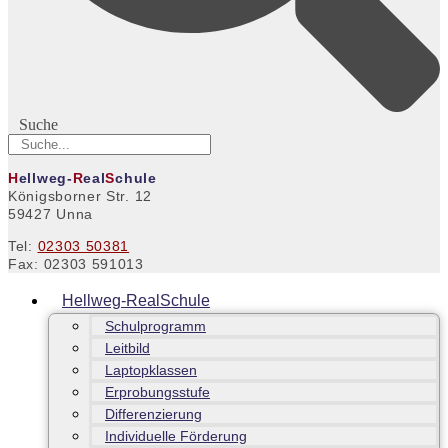
Suche
H
ellweg-
R
eal
S
chule
Königsborner Str. 12
59427 Unna
Tel:
02303 50381
Fax: 02303 591013
Hellweg-RealSchule
Schulprogramm
Leitbild
Laptopklassen
Erprobungsstufe
Differenzierung
Individuelle Förderung