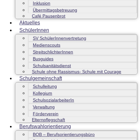
Inklusion
Übermittagsbetreuung
Café Pausenbrot
Aktuelles
SchülerInnen
SV SchülerInnenvertretung
Medienscouts
StreitschlichterInnen
Busguides
Schulsanitätsdienst
Schule ohne Rassismus- Schule mit Courage
Schulgemeinschaft
Schulleitung
Kollegium
SchulsozialarbeiterIn
Verwaltung
Förderverein
Elternpflegschaft
Berufswahlorientierung
BOB – Berufsorientierungsbüro