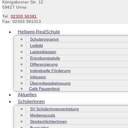
Königsborner Str. 12
59427 Unna
Tel:
02303 50381
Fax: 02303 591013
Hellweg-RealSchule
Schulprogramm
Leitbild
Laptopklassen
Erprobungsstufe
Differenzierung
Individuelle Förderung
Inklusion
Übermittagsbetreuung
Café Pausenbrot
Aktuelles
SchülerInnen
SV SchülerInnenvertretung
Medienscouts
StreitschlichterInnen
Busguides