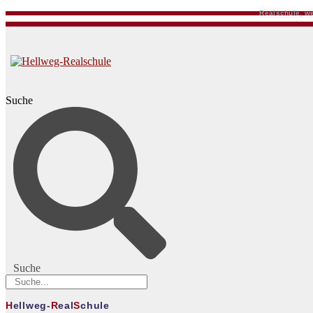
Realschule, we
Suche
Suche
H
ellweg-
R
eal
S
chule