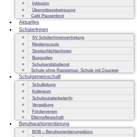
Inklusion
Übermittagsbetreuung
Café Pausenbrot
Aktuelles
SchülerInnen
SV SchülerInnenvertretung
Medienscouts
StreitschlichterInnen
Busguides
Schulsanitätsdienst
Schule ohne Rassismus- Schule mit Courage
Schulgemeinschaft
Schulleitung
Kollegium
SchulsozialarbeiterIn
Verwaltung
Förderverein
Elternpflegschaft
Berufswahlorientierung
BOB – Berufsorientierungsbüro