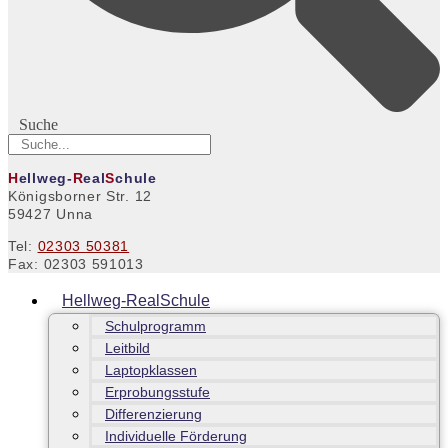
Suche
H
ellweg-
R
eal
S
chule
Königsborner Str. 12
59427 Unna
Tel:
02303 50381
Fax: 02303 591013
Hellweg-RealSchule
Schulprogramm
Leitbild
Laptopklassen
Erprobungsstufe
Differenzierung
Individuelle Förderung