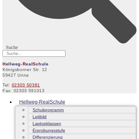
Suche
H
ellweg-
R
eal
S
chule
Königsborner Str. 12
59427 Unna
Tel:
02303 50381
Fax: 02303 591013
Hellweg-RealSchule
Schulprogramm
Leitbild
Laptopklassen
Erprobungsstufe
Differenzierung