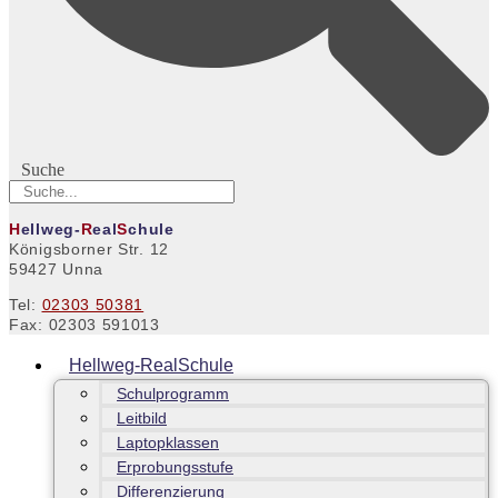
Suche
H
ellweg-
R
eal
S
chule
Königsborner Str. 12
59427 Unna
Tel:
02303 50381
Fax: 02303 591013
Hellweg-RealSchule
Schulprogramm
Leitbild
Laptopklassen
Erprobungsstufe
Differenzierung