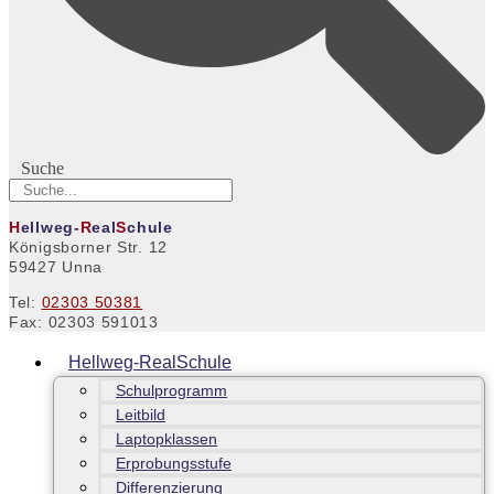
Suche
H
ellweg-
R
eal
S
chule
Königsborner Str. 12
59427 Unna
Tel:
02303 50381
Fax: 02303 591013
Hellweg-RealSchule
Schulprogramm
Leitbild
Laptopklassen
Erprobungsstufe
Differenzierung