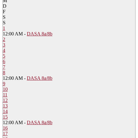
M
D
F
S
S
1
12:00 AM -
DASA 8a/8b
2
3
4
5
6
7
8
12:00 AM -
DASA 8a/8b
9
10
11
12
13
14
15
12:00 AM -
DASA 8a/8b
16
17