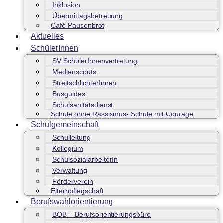
Inklusion
Übermittagsbetreuung
Café Pausenbrot
Aktuelles
SchülerInnen
SV SchülerInnenvertretung
Medienscouts
StreitschlichterInnen
Busguides
Schulsanitätsdienst
Schule ohne Rassismus- Schule mit Courage
Schulgemeinschaft
Schulleitung
Kollegium
SchulsozialarbeiterIn
Verwaltung
Förderverein
Elternpflegschaft
Berufswahlorientierung
BOB – Berufsorientierungsbüro