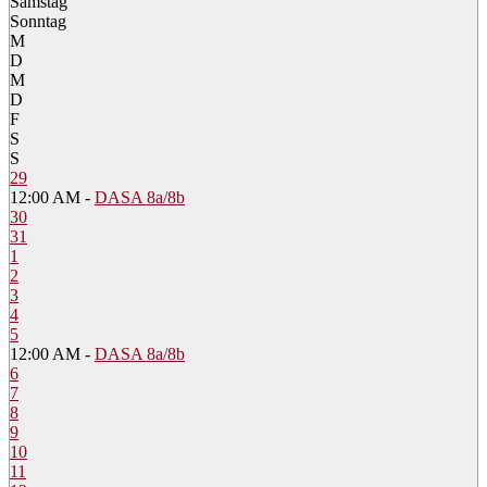
Samstag
Sonntag
M
D
M
D
F
S
S
29
12:00 AM -
DASA 8a/8b
30
31
1
2
3
4
5
12:00 AM -
DASA 8a/8b
6
7
8
9
10
11