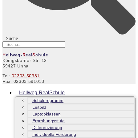
Suche
H
ellweg-
R
eal
S
chule
Königsborner Str. 12
59427 Unna
Tel:
02303 50381
Fax: 02303 591013
Hellweg-RealSchule
Schulprogramm
Leitbild
Laptopklassen
Erprobungsstufe
Differenzierung
Individuelle Förderung