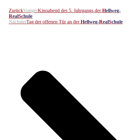
Zurück
Voriger
Kinoabend des 5. Jahrgangs der
H
ellweg-
R
eal
S
chule
Nächster
Tag der offenen Tür an der
H
ellweg-
R
eal
S
chule