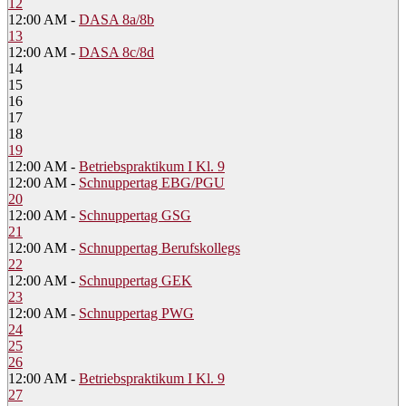
12
12:00 AM -
DASA 8a/8b
13
12:00 AM -
DASA 8c/8d
14
15
16
17
18
19
12:00 AM -
Betriebspraktikum I Kl. 9
12:00 AM -
Schnuppertag EBG/PGU
20
12:00 AM -
Schnuppertag GSG
21
12:00 AM -
Schnuppertag Berufskollegs
22
12:00 AM -
Schnuppertag GEK
23
12:00 AM -
Schnuppertag PWG
24
25
26
12:00 AM -
Betriebspraktikum I Kl. 9
27