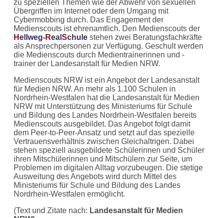
zu speziellen Themen wie der Abwehr von sexuellen
Übergriffen im Internet oder dem Umgang mit
Cybermobbing durch. Das Engagement der
Medienscouts ist ehrenamtlich. Den Medienscouts der
H
ellweg-
R
eal
S
chule
stehen zwei Beratungsfachkräfte
als Ansprechpersonen zur Verfügung. Geschult werden
die Medienscouts durch Medientrainerinnen und -
trainer der Landesanstalt für Medien NRW.
Medienscouts NRW ist ein Angebot der Landesanstalt
für Medien NRW. An mehr als 1.100 Schulen in
Nordrhein-Westfalen hat die Landesanstalt für Medien
NRW mit Unterstützung des Ministeriums für Schule
und Bildung des Landes Nordrhein-Westfalen bereits
Medienscouts ausgebildet. Das Angebot folgt damit
dem Peer-to-Peer-Ansatz und setzt auf das spezielle
Vertrauensverhältnis zwischen Gleichaltrigen. Dabei
stehen speziell ausgebildete Schülerinnen und Schüler
ihren Mitschülerinnen und Mitschülern zur Seite, um
Problemen im digitalen Alltag vorzubeugen. Die stetige
Ausweitung des Angebots wird durch Mittel des
Ministeriums für Schule und Bildung des Landes
Nordrhein-Westfalen ermöglicht.
(Text und Zitate nach:
Landesanstalt für Medien