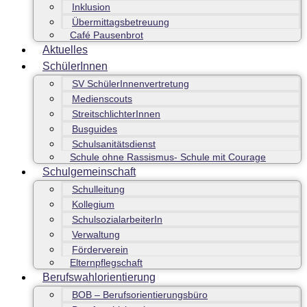
Inklusion
Übermittagsbetreuung
Café Pausenbrot
Aktuelles
SchülerInnen
SV SchülerInnenvertretung
Medienscouts
StreitschlichterInnen
Busguides
Schulsanitätsdienst
Schule ohne Rassismus- Schule mit Courage
Schulgemeinschaft
Schulleitung
Kollegium
SchulsozialarbeiterIn
Verwaltung
Förderverein
Elternpflegschaft
Berufswahlorientierung
BOB – Berufsorientierungsbüro