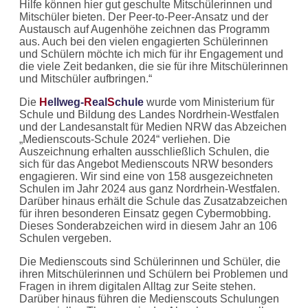
Hilfe können hier gut geschulte Mitschülerinnen und
Mitschüler bieten. Der Peer-to-Peer-Ansatz und der
Austausch auf Augenhöhe zeichnen das Programm
aus. Auch bei den vielen engagierten Schülerinnen
und Schülern möchte ich mich für ihr Engagement und
die viele Zeit bedanken, die sie für ihre Mitschülerinnen
und Mitschüler aufbringen.“
Die
H
ellweg-
R
eal
S
chule
wurde vom Ministerium für
Schule und Bildung des Landes Nordrhein-Westfalen
und der Landesanstalt für Medien NRW das Abzeichen
„Medienscouts-Schule 2024“ verliehen. Die
Auszeichnung erhalten ausschließlich Schulen, die
sich für das Angebot Medienscouts NRW besonders
engagieren. Wir sind eine von 158 ausgezeichneten
Schulen im Jahr 2024 aus ganz Nordrhein-Westfalen.
Darüber hinaus erhält die Schule das Zusatzabzeichen
für ihren besonderen Einsatz gegen Cybermobbing.
Dieses Sonderabzeichen wird in diesem Jahr an 106
Schulen vergeben.
Die Medienscouts sind Schülerinnen und Schüler, die
ihren Mitschülerinnen und Schülern bei Problemen und
Fragen in ihrem digitalen Alltag zur Seite stehen.
Darüber hinaus führen die Medienscouts Schulungen