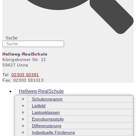
Suche
H
ellweg-
R
eal
S
chule
Königsborner Str. 12
59427 Unna
Tel:
02303 50381
Fax: 02303 591013
Hellweg-RealSchule
Schulprogramm
Leitbild
Laptopklassen
Erprobungsstufe
Differenzierung
Individuelle Förderung