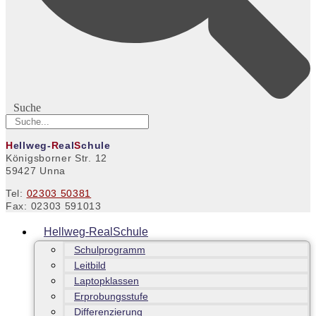
Suche
H
ellweg-
R
eal
S
chule
Königsborner Str. 12
59427 Unna
Tel:
02303 50381
Fax: 02303 591013
Hellweg-RealSchule
Schulprogramm
Leitbild
Laptopklassen
Erprobungsstufe
Differenzierung