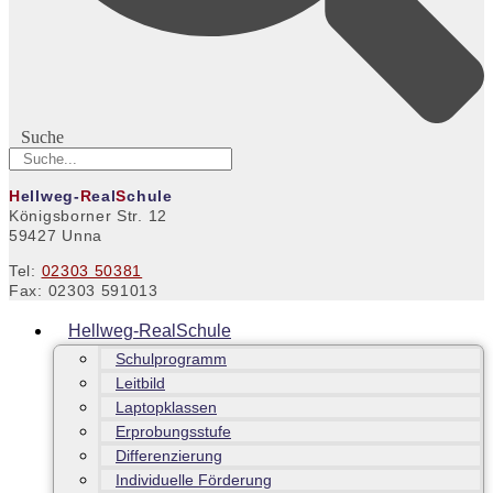
Suche
H
ellweg-
R
eal
S
chule
Königsborner Str. 12
59427 Unna
Tel:
02303 50381
Fax: 02303 591013
Hellweg-RealSchule
Schulprogramm
Leitbild
Laptopklassen
Erprobungsstufe
Differenzierung
Individuelle Förderung