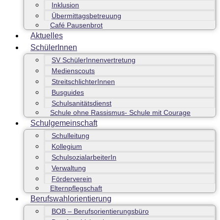
Inklusion
Übermittagsbetreuung
Café Pausenbrot
Aktuelles
SchülerInnen
SV SchülerInnenvertretung
Medienscouts
StreitschlichterInnen
Busguides
Schulsanitätsdienst
Schule ohne Rassismus- Schule mit Courage
Schulgemeinschaft
Schulleitung
Kollegium
SchulsozialarbeiterIn
Verwaltung
Förderverein
Elternpflegschaft
Berufswahlorientierung
BOB – Berufsorientierungsbüro