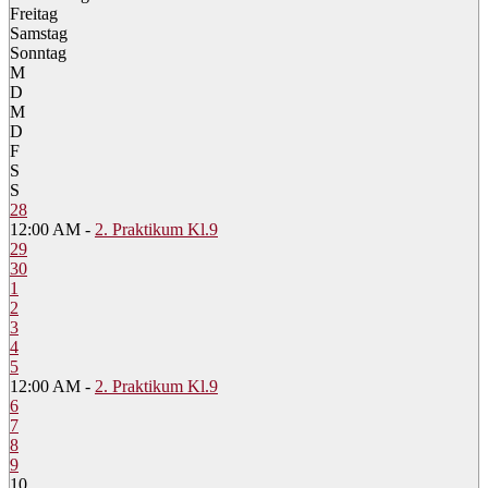
Freitag
Samstag
Sonntag
M
D
M
D
F
S
S
28
12:00 AM -
2. Praktikum Kl.9
29
30
1
2
3
4
5
12:00 AM -
2. Praktikum Kl.9
6
7
8
9
10