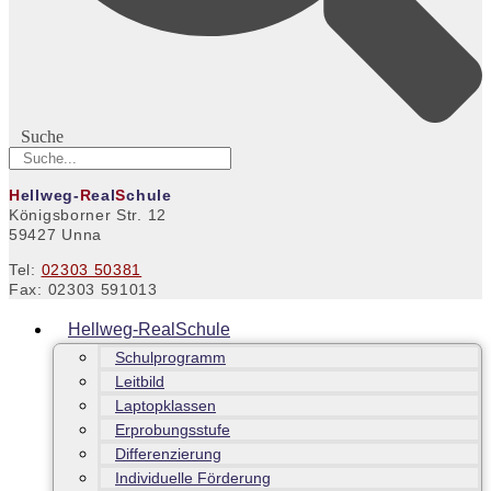
Suche
H
ellweg-
R
eal
S
chule
Königsborner Str. 12
59427 Unna
Tel:
02303 50381
Fax: 02303 591013
Hellweg-RealSchule
Schulprogramm
Leitbild
Laptopklassen
Erprobungsstufe
Differenzierung
Individuelle Förderung