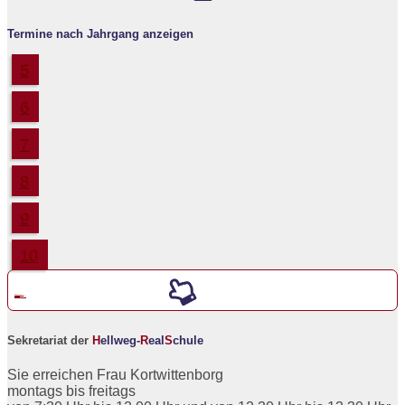
Termine nach Jahrgang anzeigen
5
6
7
8
9
10
Werde ein neuer
5er an der
H
ellweg-
R
eal
S
chule
Sekretariat der
H
ellweg-
R
eal
S
chule
Sie erreichen Frau Kortwittenborg
montags bis freitags