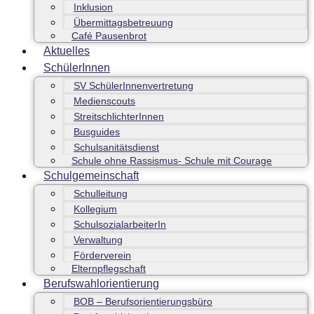
Inklusion
Übermittagsbetreuung
Café Pausenbrot
Aktuelles
SchülerInnen
SV SchülerInnenvertretung
Medienscouts
StreitschlichterInnen
Busguides
Schulsanitätsdienst
Schule ohne Rassismus- Schule mit Courage
Schulgemeinschaft
Schulleitung
Kollegium
SchulsozialarbeiterIn
Verwaltung
Förderverein
Elternpflegschaft
Berufswahlorientierung
BOB – Berufsorientierungsbüro