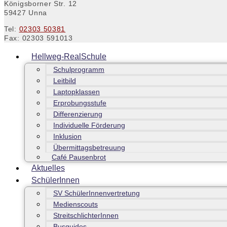
Königsborner Str. 12
59427 Unna
Tel:
02303 50381
Fax: 02303 591013
Hellweg-RealSchule
Schulprogramm
Leitbild
Laptopklassen
Erprobungsstufe
Differenzierung
Individuelle Förderung
Inklusion
Übermittagsbetreuung
Café Pausenbrot
Aktuelles
SchülerInnen
SV SchülerInnenvertretung
Medienscouts
StreitschlichterInnen
Busguides