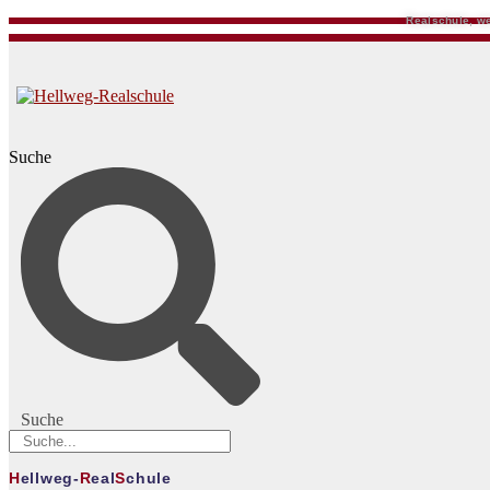
Realschule, we
Suche
Suche
H
ellweg-
R
eal
S
chule