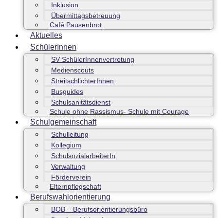
Inklusion
Übermittagsbetreuung
Café Pausenbrot
Aktuelles
SchülerInnen
SV SchülerInnenvertretung
Medienscouts
StreitschlichterInnen
Busguides
Schulsanitätsdienst
Schule ohne Rassismus- Schule mit Courage
Schulgemeinschaft
Schulleitung
Kollegium
SchulsozialarbeiterIn
Verwaltung
Förderverein
Elternpflegschaft
Berufswahlorientierung
BOB – Berufsorientierungsbüro