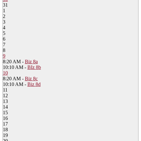
31
1
2
3
4
5
6
7
8
9
8:20 AM -
Biz 8a
10:10 AM -
BIz 8b
10
8:20 AM -
Biz 8c
10:10 AM -
Biz 8d
11
12
13
14
15
16
17
18
19
20