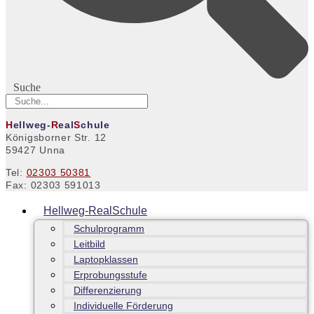
Suche
H
ellweg-
R
eal
S
chule
Königsborner Str. 12
59427 Unna
Tel:
02303 50381
Fax: 02303 591013
Hellweg-RealSchule
Schulprogramm
Leitbild
Laptopklassen
Erprobungsstufe
Differenzierung
Individuelle Förderung