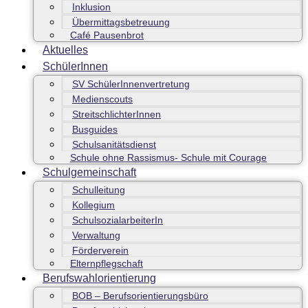
Inklusion
Übermittagsbetreuung
Café Pausenbrot
Aktuelles
SchülerInnen
SV SchülerInnenvertretung
Medienscouts
StreitschlichterInnen
Busguides
Schulsanitätsdienst
Schule ohne Rassismus- Schule mit Courage
Schulgemeinschaft
Schulleitung
Kollegium
SchulsozialarbeiterIn
Verwaltung
Förderverein
Elternpflegschaft
Berufswahlorientierung
BOB – Berufsorientierungsbüro