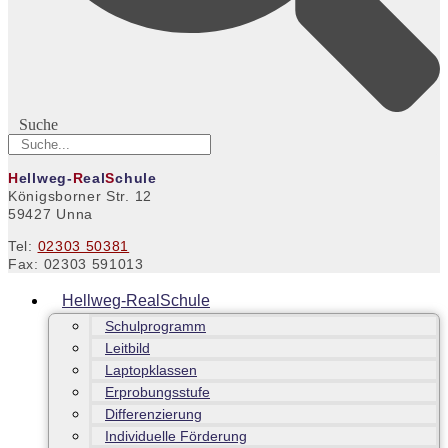
Suche
H
ellweg-
R
eal
S
chule
Königsborner Str. 12
59427 Unna
Tel:
02303 50381
Fax: 02303 591013
Hellweg-RealSchule
Schulprogramm
Leitbild
Laptopklassen
Erprobungsstufe
Differenzierung
Individuelle Förderung