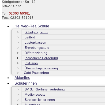
Königsborner Str. 12
59427 Unna
Tel:
02303 50381
Fax: 02303 591013
Hellweg-RealSchule
Schulprogramm
Leitbild
Laptopklassen
Erprobungsstufe
Differenzierung
Individuelle Förderung
Inklusion
Übermittagsbetreuung
Café Pausenbrot
Aktuelles
SchülerInnen
SV SchülerInnenvertretung
Medienscouts
StreitschlichterInnen
Busguides