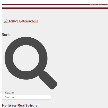
Realschule, we
Suche
Suche
H
ellweg-
R
eal
S
chule