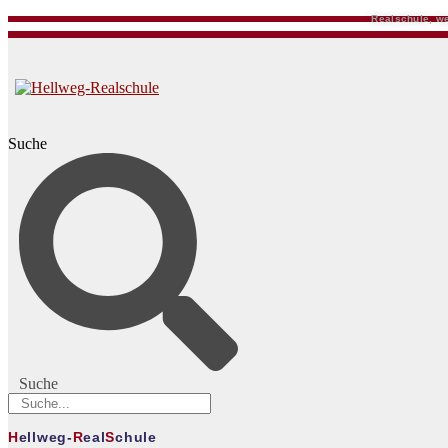
Realschule, we
Suche
Suche
H
ellweg-
R
eal
S
chule