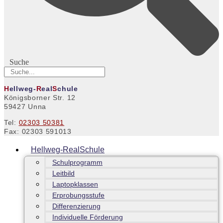
Suche
H
ellweg-
R
eal
S
chule
Königsborner Str. 12
59427 Unna
Tel:
02303 50381
Fax: 02303 591013
Hellweg-RealSchule
Schulprogramm
Leitbild
Laptopklassen
Erprobungsstufe
Differenzierung
Individuelle Förderung