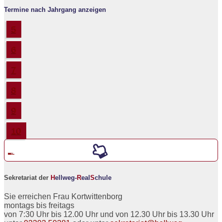
Termine nach Jahrgang anzeigen
5
6
7
8
9
10
Werde ein neuer
5er an der
H
ellweg-
R
eal
S
chule
Sekretariat der
H
ellweg-
R
eal
S
chule
Sie erreichen Frau Kortwittenborg
montags bis freitags
von 7:30 Uhr bis 12.00 Uhr und von 12.30 Uhr bis 13.30 Uhr