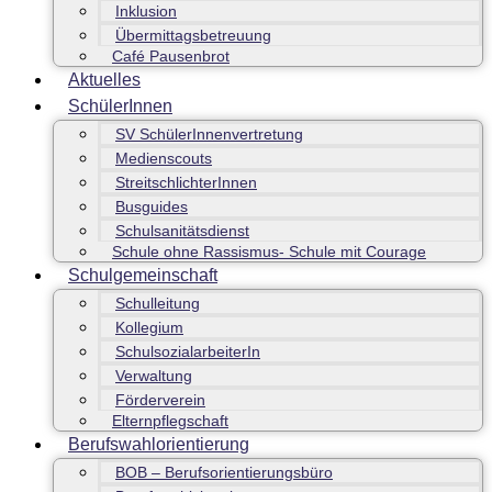
Inklusion
Übermittagsbetreuung
Café Pausenbrot
Aktuelles
SchülerInnen
SV SchülerInnenvertretung
Medienscouts
StreitschlichterInnen
Busguides
Schulsanitätsdienst
Schule ohne Rassismus- Schule mit Courage
Schulgemeinschaft
Schulleitung
Kollegium
SchulsozialarbeiterIn
Verwaltung
Förderverein
Elternpflegschaft
Berufswahlorientierung
BOB – Berufsorientierungsbüro