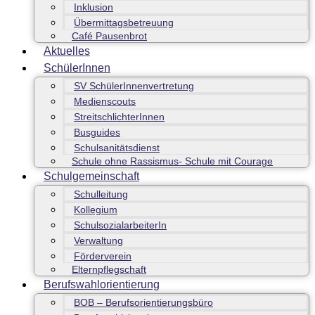
Inklusion
Übermittagsbetreuung
Café Pausenbrot
Aktuelles
SchülerInnen
SV SchülerInnenvertretung
Medienscouts
StreitschlichterInnen
Busguides
Schulsanitätsdienst
Schule ohne Rassismus- Schule mit Courage
Schulgemeinschaft
Schulleitung
Kollegium
SchulsozialarbeiterIn
Verwaltung
Förderverein
Elternpflegschaft
Berufswahlorientierung
BOB – Berufsorientierungsbüro