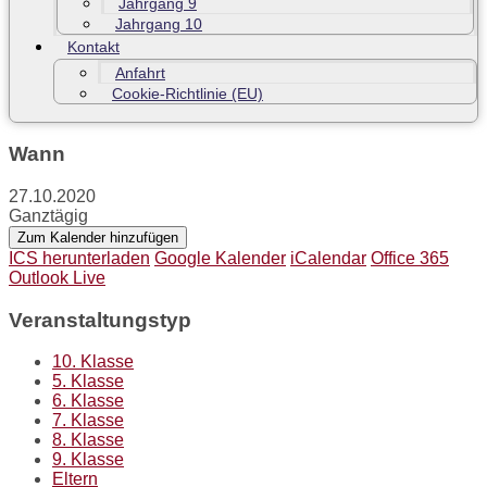
Jahrgang 9
Jahrgang 10
Kontakt
Anfahrt
Cookie-Richtlinie (EU)
Wann
27.10.2020
Ganztägig
Zum Kalender hinzufügen
ICS herunterladen
Google Kalender
iCalendar
Office 365
Outlook Live
Veranstaltungstyp
10. Klasse
5. Klasse
6. Klasse
7. Klasse
8. Klasse
9. Klasse
Eltern