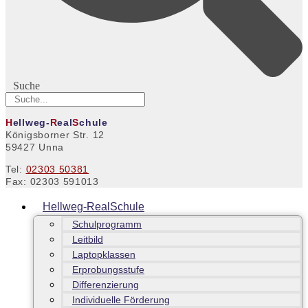
Suche
H
ellweg-
R
eal
S
chule
Königsborner Str. 12
59427 Unna
Tel:
02303 50381
Fax: 02303 591013
Hellweg-RealSchule
Schulprogramm
Leitbild
Laptopklassen
Erprobungsstufe
Differenzierung
Individuelle Förderung