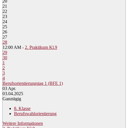
20
21
22
23
24
25
26
27
28
12:00 AM -
2. Praktikum Kl.9
29
30
1
2
3
4
Berufsorientierungstag 1 (BFE 1)
03
Apr.
03.04.2025
Ganztägig
8. Klasse
Berufswahlorientierung
Weitere Informationen