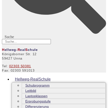
Suche
H
ellweg-
R
eal
S
chule
Königsborner Str. 12
59427 Unna
Tel:
02303 50381
Fax: 02303 591013
Hellweg-RealSchule
Schulprogramm
Leitbild
Laptopklassen
Erprobungsstufe
Differenzierung