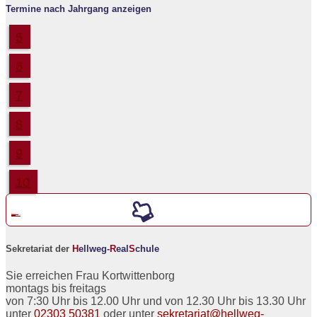
Termine nach Jahrgang anzeigen
5
6
7
8
9
10
Werde ein neuer
5er an der
H
ellweg-
R
eal
S
chule
Sekretariat der
H
ellweg-
R
eal
S
chule
Sie erreichen Frau Kortwittenborg
montags bis freitags
von 7:30 Uhr bis 12.00 Uhr und von 12.30 Uhr bis 13.30 Uhr
unter
02303 50381
oder unter
sekretariat@hellweg-