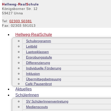
H
ellweg-
R
eal
S
chule
Königsborner Str. 12
59427 Unna
Tel:
02303 50381
Fax: 02303 591013
Hellweg-RealSchule
Schulprogramm
Leitbild
Laptopklassen
Erprobungsstufe
Differenzierung
Individuelle Förderung
Inklusion
Übermittagsbetreuung
Café Pausenbrot
Aktuelles
SchülerInnen
SV SchülerInnenvertretung
Medienscouts